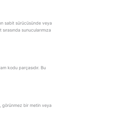
nızın sabit sürücüsünde veya
et sırasında sunucularımıza
gram kodu parçasıdır. Bu
çük, görünmez bir metin veya