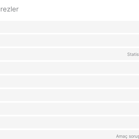
erezler
Stati
Amaç soruş