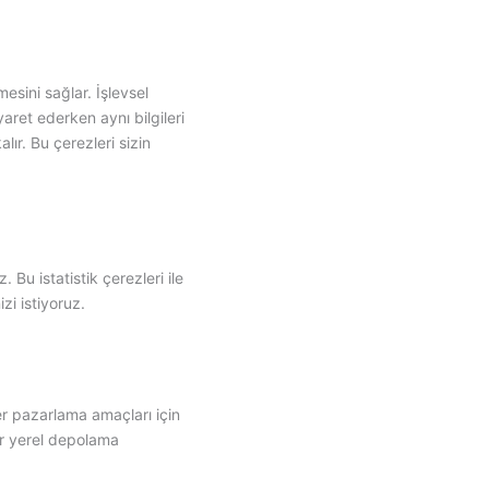
mesini sağlar. İşlevsel
yaret ederken aynı bilgileri
ır. Bu çerezleri sizin
 Bu istatistik çerezleri ile
zi istiyoruz.
er pazarlama amaçları için
er yerel depolama