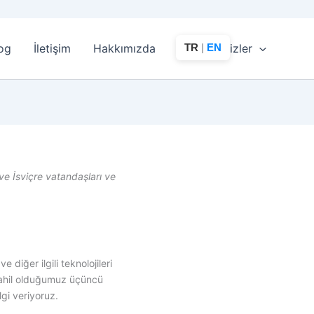
TR
|
EN
og
İletişim
Hakkımızda
Akıllı Analizler
e İsviçre vatandaşları ve
 diğer ilgili teknolojileri
e dahil olduğumuz üçüncü
lgi veriyoruz.