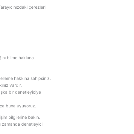
arayıcınızdaki çerezleri
ğını bilme hakkına
elleme hakkına sahipsiniz.
kınız vardır.
aşka bir denetleyiciye
dıkça buna uyuyoruz.
işim bilgilerine bakın.
ynı zamanda denetleyici