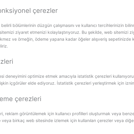
onksiyonel çerezler
belirli bölümlerinin düzgün çalışmasını ve kullanıcı tercihlerinizin bilin
itemizi ziyaret etmenizi kolaylaştırıyoruz. Bu şekilde, web sitemizi zi
kmez ve örneğin, ödeme yapana kadar öğeler alışveriş sepetinizde kal
iriz.
zleri
tesi deneyimini optimize etmek amacıyla istatistik çerezleri kullanıyoruz.
şkin içgörüler elde ediyoruz. İstatistik çerezleri yerleştirmek için iznini
leme çerezleri
i, reklam görüntülemek için kullanıcı profilleri oluşturmak veya benz
e veya birkaç web sitesinde izlemek için kullanılan çerezler veya diğ