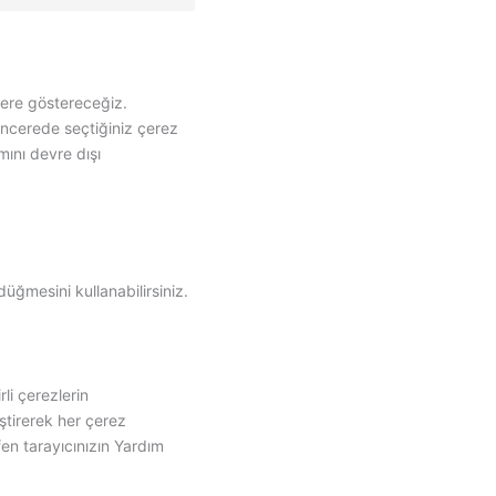
youtube
to
service
Çeşitli
ncere göstereceğiz.
pencerede seçtiğiniz çerez
mını devre dışı
üğmesini kullanabilirsiniz.
rli çerezlerin
iştirerek her çerez
fen tarayıcınızın Yardım