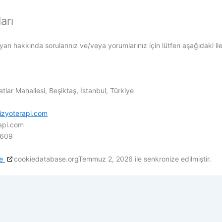
arı
an hakkında sorularınız ve/veya yorumlarınız için lütfen aşağıdaki ileti
lar Mahallesi, Beşiktaş, İstanbul, Türkiye
fizyoterapi.com
rapi.com
3609
de
cookiedatabase.orgTemmuz 2, 2026 ile senkronize edilmiştir.