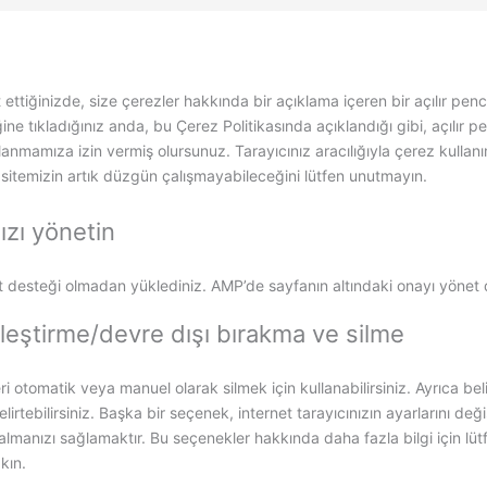
t ettiğinizde, size çerezler hakkında bir açıklama içeren bir açılır pe
ine tıkladığınız anda, bu Çerez Politikasında açıklandığı gibi, açılır 
llanmamıza izin vermiş olursunuz. Tarayıcınız aracılığıyla çerez kullanı
 sitemizin artık düzgün çalışmayabileceğini lütfen unutmayın.
ızı yönetin
pt desteği olmadan yüklediniz. AMP’de sayfanın altındaki onayı yönet d
nleştirme/devre dışı bırakma ve silme
ri otomatik veya manuel olarak silmek için kullanabilirsiniz. Ayrıca beli
lirtebilirsiniz. Başka bir seçenek, internet tarayıcınızın ayarlarını değ
 almanızı sağlamaktır. Bu seçenekler hakkında daha fazla bilgi için lüt
kın.