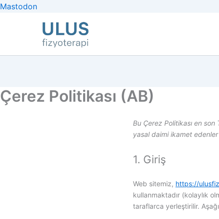
İçeriğe
Mastodon
atla
Çerez Politikası (AB)
Bu Çerez Politikası en son
yasal daimi ikamet edenler i
1. Giriş
Web sitemiz,
https://ulusf
kullanmaktadır (kolaylık ol
taraflarca yerleştirilir. A