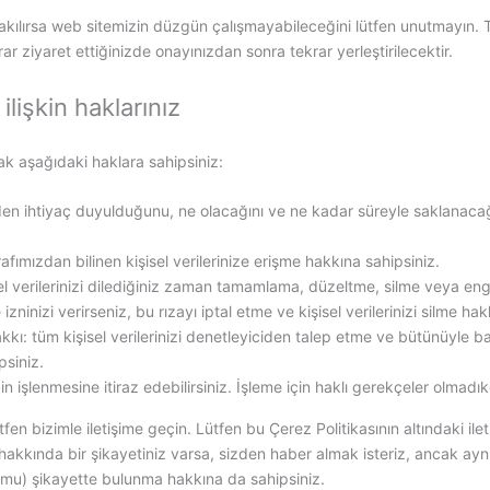
akılırsa web sitemizin düzgün çalışmayabileceğini lütfen unutmayın. T
rar ziyaret ettiğinizde onayınızdan sonra tekrar yerleştirilecektir.
 ilişkin haklarınız
larak aşağıdaki haklara sahipsiniz:
neden ihtiyaç duyulduğunu, ne olacağını ve ne kadar süreyle saklanaca
rafımızdan bilinen kişisel verilerinize erişme hakkına sahipsiniz.
el verilerinizi dilediğiniz zaman tamamlama, düzeltme, silme veya eng
 izninizi verirseniz, bu rızayı iptal etme ve kişisel verilerinizi silme hak
akkı: tüm kişisel verilerinizi denetleyiciden talep etme ve bütünüyle b
siniz.
nizin işlenmesine itiraz edebilirsiniz. İşleme için haklı gerekçeler olma
fen bizimle iletişime geçin. Lütfen bu Çerez Politikasının altındaki ilet
miz hakkında bir şikayetiniz varsa, sizden haber almak isteriz, ancak a
u) şikayette bulunma hakkına da sahipsiniz.