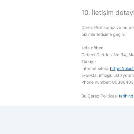
10. İletişim detayl
Çerez Politikamız ve bu bey
bizimle iletişime geçin:
sefa göben
Cebeci Caddesi No:34, Akat
Türkiye
İnternet sitesi:
https://ulus
E-posta:
info@
ulusfizyote
Phone number: 0538040
Bu Çerez Politikası
tarihin